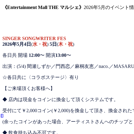
《Entertainment Mall THE マルシェ
》
2026年5月のイベント
SINGER SONGWRITER FES
2026年5月4日
(
水・祝
)
5日
(
木・祝
)
各日共 開場
12:00
〜
開演
13:00
〜
出演：(5/4) 間瀬しずか／門西恋／麻桐友恵／naco.／MA
☆各日共に〈コラボステージ〉有り
【ご来場頂くお客様へ】
◆ 店内は現金をコインに換金して頂くシステムです。
受付にて￥2,000コイン(￥2,000)を換金して頂き、換金
(余ったコインがあった場合、アーティストさんへのチップと
◆ 飲食持ち込み不可です。