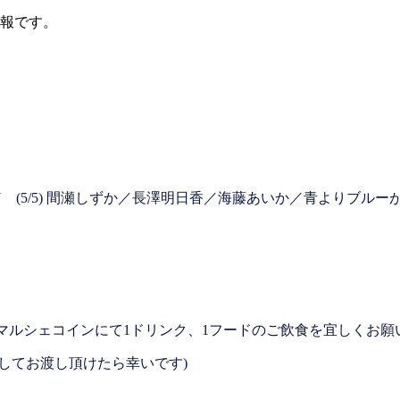
情報です。
SARU (5/5) 間瀬しずか／長澤明日香／海藤あいか／青よりブ
されたマルシェコインにて1ドリンク、1フードのご飲食を宜しくお
してお渡し頂けたら幸いです)