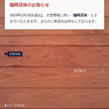
臨時店休のお知らせ
2023年2月10日(金)は、大雪警報に伴い〈
臨時店休
〉とさ
せていただきます。またのご来店をお待ちしております。
営業情報
貸切案内
TOP
営業情報